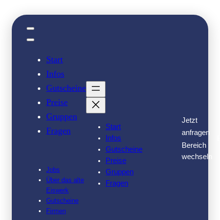
Zum
Inhalt
springen
Start
Infos
Gutscheine
Preise
Gruppen
Jetzt
Start
Fragen
anfragen
Infos
Bereich
Gutscheine
wechseln
Preise
Jobs
Gruppen
Über das alte
Fragen
Eiswerk
Gutscheine
Firmen